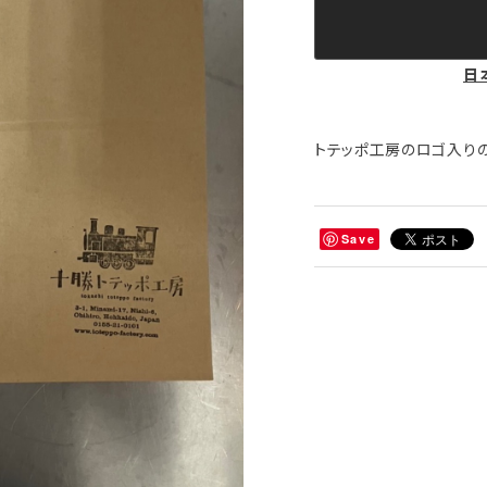
日
トテッポ工房のロゴ入り
Save