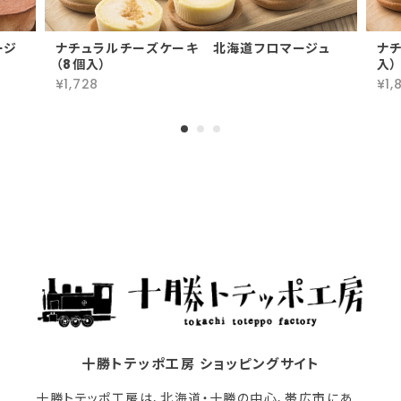
ージ
ナチュラルチーズケーキ 北海道フロマージュ
ナ
（8個入）
入）
¥1,728
¥1,
十勝トテッポ工房 ショッピングサイト
十勝トテッポ工房は、北海道・十勝の中心、帯広市にあ