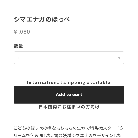
シマエナガのほっぺ
¥1,080
数量
International shipping available
Add to cart
日本国内にお住まいの方向け
こどものほっぺの様なもちもちの生地で特製カスタードク
リームを包みました。雪の妖精シマエナガをデザインした