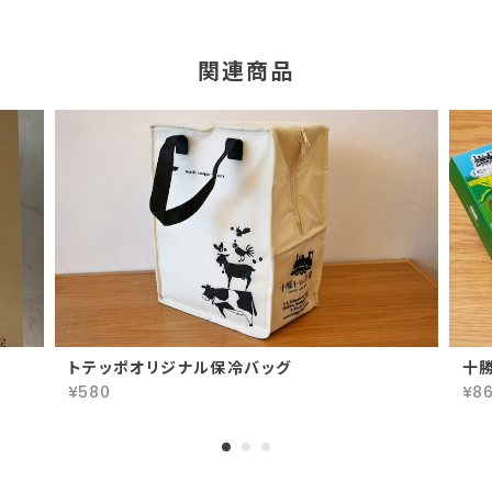
関連商品
トテッポオリジナル保冷バッグ
十
¥580
¥8