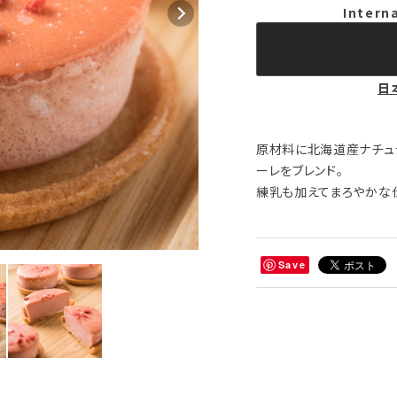
Intern
日
原材料に北海道産ナチュ
ーレをブレンド。
練乳も加えてまろやかな
Save